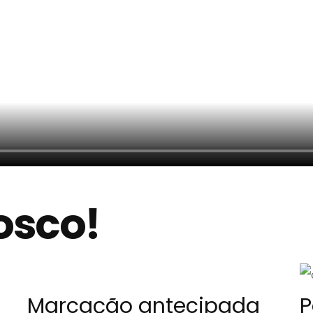
osco!
Marcação antecipada
P