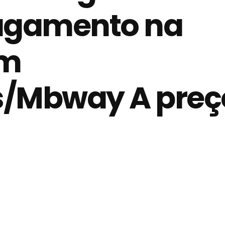
agamento na
om
s/Mbway A preço