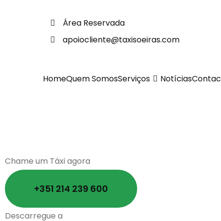
Área Reservada
apoiocliente@taxisoeiras.com
Home
Quem Somos
Serviços
Notícias
Contac
Chame um Táxi agora
+351 214 239 600
Descarregue a