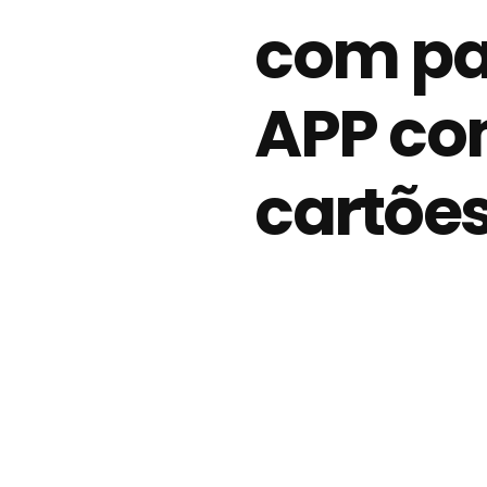
com p
APP c
cartõe