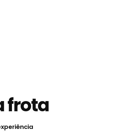
 frota
experiência