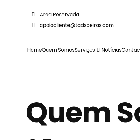
Área Reservada
apoiocliente@taxisoeiras.com
Home
Quem Somos
Serviços
Notícias
Contac
Quem S