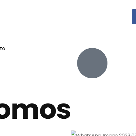
to
omos