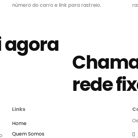
número do carro e link para rastreio.
ra
i agora
Chama
rede fi
Links
C
Oe
Home
Quem Somos
o